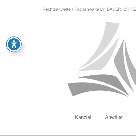
Skip
Rechtsanwälte / Fachanwälte Dr. BAUER, BRITZ
to
content
DR.
Rechtsanwälte
BAUER &
Kanzlei
Anwälte
KOLLEGEN
/ Fachanwälte